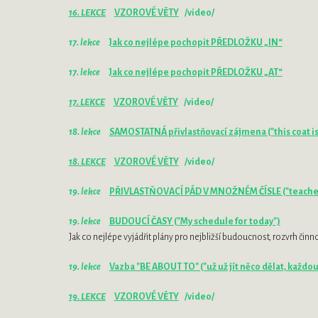
16. LEKCE
VZOROVÉ VĚTY
/video/
17. lekce
Jak co nejlépe pochopit PŘEDLOŽKU „IN“
17. lekce
Jak co nejlépe pochopit PŘEDLOŽKU „AT“
17. LEKCE
VZOROVÉ VĚTY
/video/
18. lekce
SAMOSTATNÁ přivlastňovací zájmena ("this coat i
18. LEKCE
VZOROVÉ VĚTY
/video/
19. lekce
PŘIVLASTŇOVACÍ PÁD V MNOŽNÉM ČÍSLE ("teachers' 
19. lekce
BUDOUCÍ ČASY ("My schedule for today")
Jak co nejlépe vyjádřit plány pro nejbližší budoucnost, rozvrh činn
19. lekce
Vazba "BE ABOUT TO" ("už už jít něco dělat, každou c
19. LEKCE
VZOROVÉ VĚTY
/video/