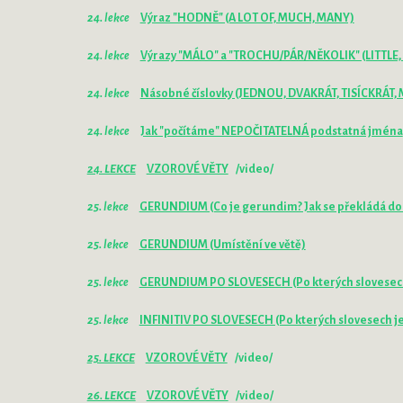
24. lekce
Výraz "HODNĚ" (A LOT OF, MUCH, MANY)
24. lekce
Výrazy "MÁLO" a "TROCHU/PÁR/NĚKOLIK" (LITTLE, A
24. lekce
Násobné číslovky (JEDNOU, DVAKRÁT, TISÍCKRÁT,
24. lekce
Jak "počítáme" NEPOČITATELNÁ podstatná jména
24. LEKCE
VZOROVÉ VĚTY
/video/
25. lekce
GERUNDIUM (Co je gerundim? Jak se překládá do 
25. lekce
GERUNDIUM (Umístění ve větě)
25. lekce
GERUNDIUM PO SLOVESECH (Po kterých slovesech j
25. lekce
INFINITIV PO SLOVESECH (Po kterých slovesech je 
25. LEKCE
VZOROVÉ VĚTY
/video/
26. LEKCE
VZOROVÉ VĚTY
/video/