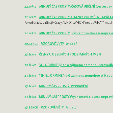
22. lekce
MINULÝ ČAS PROSTÝ: ČASOVÁ URČENÍ (yesterday, la
22. lekce
MINULÝ ČAS PROSTÝ: OTÁZKY PODMĚTNÉ A PŘE
Pokud otázky začínají výrazy „WHO“, „WHICH“ nebo „WHAT“, m
22. lekce
MINULÝ ČAS PROSTÝ (Významová slovesa nepravide
22. LEKCE
VZOROVÉ VĚTY
/video/
23. lekce
ČLENY U OBECNÝCH PODSTATNÝCH JMEN
23. lekce
"A... OF MINE" (člen a zájmeno nemohou stát vedl
23. lekce
"THIS... OF MINE" (dvě zájmena nemohou stát ved
23. lekce
MINULÝ ČAS PROSTÝ: VYPRÁVĚNÍ
23. lekce
MINULÝ ČAS PROSTÝ (Významová slovesa nepravide
23. LEKCE
VZOROVÉ VĚTY
/video/