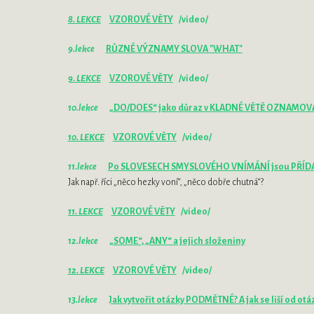
8. LEKCE
VZOROVÉ VĚTY
/video/
9.lekce
RŮZNÉ VÝZNAMY SLOVA "WHAT"
9. LEKCE
VZOROVÉ VĚTY
/video/
10.lekce
„DO/DOES“ jako důraz v KLADNÉ VĚTĚ OZNAMOV
10. LEKCE
VZOROVÉ VĚTY
/video/
11.lekce
Po SLOVESECH SMYSLOVÉHO VNÍMÁNÍ jsou PŘÍ
Jak např. říci „něco hezky voní“, „něco dobře chutná“?
11. LEKCE
VZOROVÉ VĚTY
/video/
12.lekce
„SOME“, „ANY“ a jejich složeniny
12. LEKCE
VZOROVÉ VĚTY
/video/
13.lekce
Jak vytvořit otázky PODMĚTNÉ? A jak se liší od 