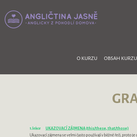
O KURZU
OBSAH KURZU
GR
1.lekce
UKAZOVACÍ ZÁJMENA (this/these, that/those)
Ukazovací zájmena se velmi často používají v běžné řeči, proto je do