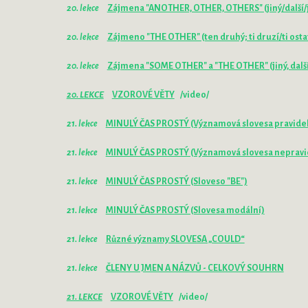
20. lekce
Zájmena "ANOTHER, OTHER, OTHERS" (jiný/další/ješ
20. lekce
Zájmeno "THE OTHER" (ten druhý; ti druzí/ti osta
20. lekce
Zájmena "SOME OTHER" a "THE OTHER" (jiný, dalš
20. LEKCE
VZOROVÉ VĚTY
/video/
21. lekce
MINULÝ ČAS PROSTÝ (Významová slovesa pravide
21. lekce
MINULÝ ČAS PROSTÝ (Významová slovesa nepravide
21. lekce
MINULÝ ČAS PROSTÝ (Sloveso "BE")
21. lekce
MINULÝ ČAS PROSTÝ (Slovesa modální)
21. lekce
Různé významy SLOVESA „COULD“
21. lekce
ČLENY U JMEN A NÁZVŮ - CELKOVÝ SOUHRN
21. LEKCE
VZOROVÉ VĚTY
/video/