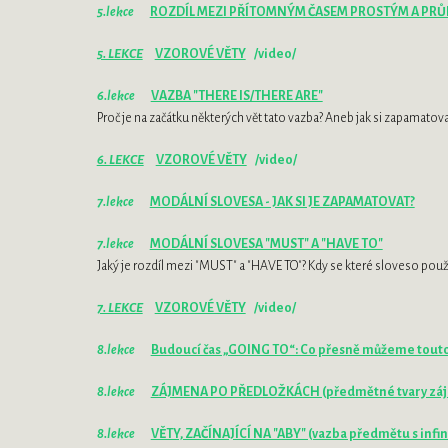
5.lekce
ROZDÍL MEZI PŘÍTOMNÝM ČASEM PROSTÝM A P
5. LEKCE
VZOROVÉ VĚTY
/video/
6.lekce
VAZBA "THERE IS/THERE ARE"
Proč je na začátku některých vět tato vazba? Aneb jak si zapamatov
6. LEKCE
VZOROVÉ VĚTY
/video/
7.lekce
MODÁLNÍ SLOVESA - JAK SI JE ZAPAMATOVAT?
7.lekce
MODÁLNÍ SLOVESA "MUST" A "HAVE TO"
Jaký je rozdíl mezi "MUST" a "HAVE TO"? Kdy se které sloveso použ
7. LEKCE
VZOROVÉ VĚTY
/video/
8.lekce
Budoucí čas „GOING TO“: Co přesně můžeme touto 
8.lekce
ZÁJMENA PO PŘEDLOŽKÁCH (předmětné tvary zá
8.lekce
VĚTY, ZAČÍNAJÍCÍ NA "ABY" (vazba předmětu s infi