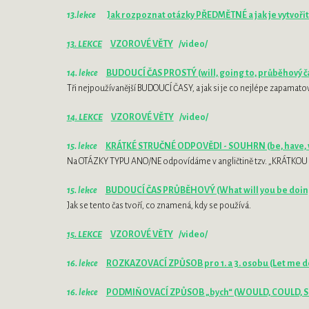
13.lekce
Jak rozpoznat otázky PŘEDMĚTNÉ a jak je vytvořit
13. LEKCE
VZOROVÉ VĚTY
/video/
14. lekce
BUDOUCÍ ČAS PROSTÝ (will, going to, průběhový č
Tři nejpoužívanější BUDOUCÍ ČASY, a jak si je co nejlépe zapamatov
14. LEKCE
VZOROVÉ VĚTY
/video/
15. lekce
KRÁTKÉ STRUČNÉ ODPOVĚDI - SOUHRN (be, have, v
Na OTÁZKY TYPU ANO/NE odpovídáme v angličtině tzv. „KRÁTKO
15. lekce
BUDOUCÍ ČAS PRŮBĚHOVÝ (What will you be doing
Jak se tento čas tvoří, co znamená, kdy se používá.
15. LEKCE
VZOROVÉ VĚTY
/video/
16. lekce
ROZKAZOVACÍ ZPŮSOB pro 1. a 3. osobu (Let me do i
16. lekce
PODMIŇOVACÍ ZPŮSOB „bych“ (WOULD, COULD, 