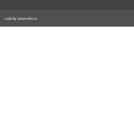
code by
zatamoko.cz