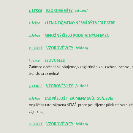
1. LEKCE
VZOROVÉ VĚTY
/video/
2.lekce
ČLEN A ZÁJMENO NESMÍ BÝT VEDLE SEBE
2.lekce
MNOŽNÉ ČÍSLO PODSTATNÝCH JMEN
2. LEKCE
VZOROVÉ VĚTY
/video/
3.lekce
SLOVOSLED
Zatímco v češtině skloňujeme, v angličtině nikoli (school, school
tvar slova se jedná!
3. LEKCE
VZOROVÉ VĚTY
/video/
4.lekce
JAK PŘELOŽIT ZÁJMENA SVŮJ, SVÁ, SVÉ?
Angličtina tato zájmena NEMÁ, proto použijeme přivlastňovací z
zájmena.)
4. LEKCE
VZOROVÉ VĚTY
/video/