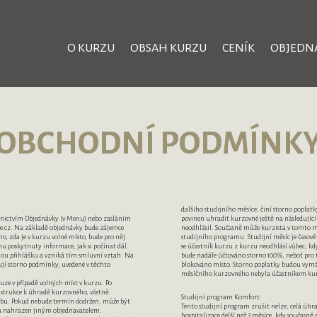
O KURZU
OBSAH KURZU
CENÍK
OBJEDN
OBCHODNÍ PODMÍNK
dalšího studijního měsíce, činí storno poplat
řednictvím Objednávky (v Menu) nebo zasláním
povinen uhradit kurzovné ještě na následující 
e.cz. Na základě objednávky bude zájemce
neodhlásil. Současně může kurzista v tomto mě
, zda je v kurzu volné místo, bude pro něj
studijního programu. Studijní měsíc je časov
u poskytnuty informace, jak si počínat dál.
se účastník kurzu z kurzu neodhlásí vůbec, když
nou přihlášku a vzniká tím smluvní vztah. Na
bude nadále účtováno storno 100%, neboť pro 
jí storno podmínky, uvedené v těchto
blokováno místo. Storno poplatky budou vymáh
měsíčního kurzovného nebyla účastníkem ku
uze v případě volných míst v kurzu. Po
nstrukce k úhradě kurzovného, včetně
Studijní program Komfort:
atbu. Pokud nebude termín dodržen, může být
Tento studijní program zrušit nelze, celá úhr
n a nahrazen jiným objednavatelem.
hospitalizace delší než 3 měsíce, kdy současně 