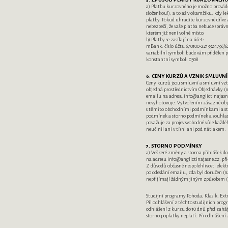
a) Platbu kurzovného je možno prová
složenkou!), a to až v okamžiku, kdy le
platby. Pokud uhradíte kurzovné dříve a
nebezpečí, že vaše platba nebude správn
kterém již není volné místo.
b) Platby se zasílají na účet:
mBank: číslo účtu 670100-2213324796/6
variabilní symbol: bude vám přidělen p
konstantní symbol: 0308
6. CENY KURZŮ A VZNIK SMLUVN
Ceny kurzů jsou smluvní a smluvní vz
objedná prostřednictvím Objednávky (
emailu na adresu info@anglictinajasn
nevyhotovuje. Vytvořením závazné obje
s těmito obchodními podmínkami a stv
podmínek a storno podmínek a souhlasí
považuje za projev svobodné vůle každé
neučinil ani v tísni ani pod nátlakem.
7. STORNO PODMÍNKY
a) Veškeré změny a storna přihlášek d
na adresu info@anglictinajasne.cz, př
Z důvodů občasné nespolehlivosti elekt
po odeslání emailu, zda byl doručen (na 
nepřijímají žádným jiným způsobem (
Studijní programy Pohoda, Klasik, Ext
Při odhlášení z těchto studijních prog
odhlášení z kurzu do 10 dnů před zahá
storno poplatky neplatí. Při odhlášení