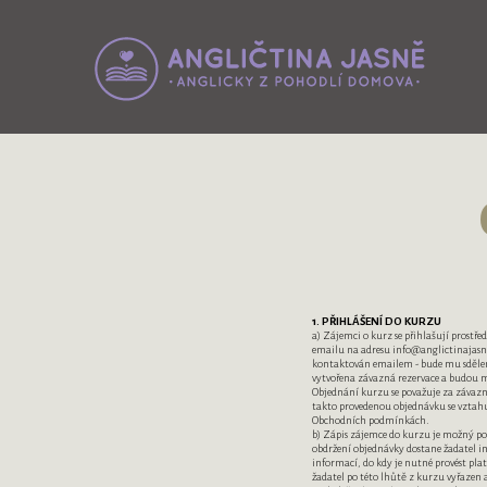
1. PŘIHLÁŠENÍ DO KURZU
a) Zájemci o kurz se přihlašují prost
emailu na adresu info@anglictinajasn
kontaktován emailem - bude mu sděleno
vytvořena závazná rezervace a budou m
Objednání kurzu se považuje za závaz
takto provedenou objednávku se vztahu
Obchodních podmínkách.
b) Zápis zájemce do kurzu je možný po
obdržení objednávky dostane žadatel i
informací, do kdy je nutné provést pl
žadatel po této lhůtě z kurzu vyřaze