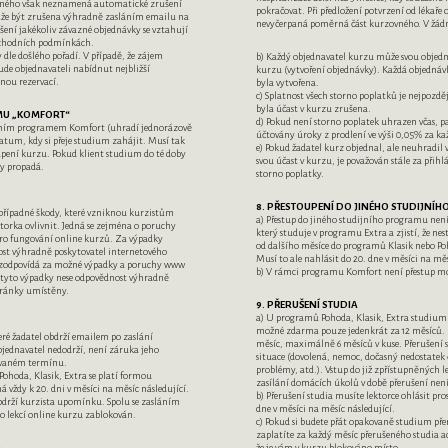
vného však neznamená automatické zrušení
pokračovat. Při předložení potvrzení od lékaře
že být zrušena výhradně zasláním emailu na
nevyčerpaná poměrná část kurzovného. V žádn
šení jakékoliv závazné objednávky se vztahují
bchodních podmínkách.
dle došlého pořadí. V případě, že zájem
b) Každý objednavatel kurzu může svou objedn
ude objednavateli nabídnut nejbližší
kurzu (vytvoření objednávky). Každá objednáv
žnou rezervací.
byla vytvořena.
c) Splatnost všech storno poplatků je nejpozdě
byla účast v kurzu zrušena.
AMU „KOMFORT“
d) Pokud není storno poplatek uhrazen včas, p
dijním programem Komfort (uhradí jednorázově
účtovány úroky z prodlení ve výši 0,05% za ka
datum, kdy si přeje studium zahájit. Musí tak
e) Pokud žadatel kurz objednal, ale neuhradil
upení kurzu. Pokud klient studium do té doby
svou účast v kurzu, je považován stále za přih
dy propadá.
storno poplatky.
8. PŘESTOUPENÍ DO JINÉHO STUDIJNÍ
případné škody, které vzniknou kurzistům
a) Přestup do jiného studijního programu není
torka ovlivnit. Jedná se zejména o poruchy
který studuje v programu Extra a zjistí, že ne
pro fungování online kurzů. Za výpadky
od dalšího měsíce do programů Klasik nebo Po
ost výhradně poskytovatel internetového
Musí to ale nahlásit do 20. dne v měsíci na měs
nezodpovídá za možné výpadky a poruchy www
b) V rámci programu Komfort není přestup m
 tyto výpadky nese odpovědnost výhradně
stránky umístěny.
9. PŘERUŠENÍ STUDIA
a) U programů Pohoda, Klasik, Extra studium p
možné zdarma pouze jedenkrát za 12 měsíců. 
teré žadatel obdrží emailem po zaslání
měsíc, maximálně 6 měsíců v kuse. Přerušení s
bjednavatel nedodrží, není záruka jeho
situace (dovolená, nemoc, dočasný nedostatek
ovaném termínu.
problémy, atd.). Vstup do již zpřístupněných 
ohoda, Klasik, Extra se platí formou
zasílání domácích úkolů v době přerušení ne
á vždy k 20. dni v měsíci na měsíc následující.
b) Přerušení studia musíte lektorce ohlásit pr
bdrží kurzista upomínku. Spolu se zasláním
dne v měsíci na měsíc následující.
o lekcí online kurzu zablokován.
c) Pokud si budete přát opakovaně studium př
zaplatíte za každý měsíc přerušeného studia a
O
že je vám v kurzu blokováno místo.