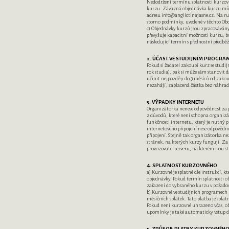
Nedodržení termínu splatnosti kurzo
kurzu. Závazná objednávka kurzu mů
adresu info@anglictinajasne.cz. Na ru
storno podmínky, uvedené v těchto O
c) Objednávky kurzů jsou zpracovávány 
převyšuje kapacitní možnosti kurzu, b
následující termín s přednostní předbě
2. ÚČAST VE STUDIJNÍM PROGR
Pokud si žadatel zakoupí kurz se stu
rok studia), pak si může sám stanovit 
učinit nejpozději do 3 měsíců od zako
nezahájí, zaplacená částka bez náhra
3. VÝPADKY INTERNETU
Organizátorka nenese odpovědnost za 
z důvodů, které není schopna organizá
funkčnosti internetu, který je nutný 
internetového připojení nese odpovědn
připojení. Stejně tak organizátorka 
stránek, na kterých kurzy fungují. Za
provozovatel serveru, na kterém jsou 
4. SPLATNOST KURZOVNÉHO
a) Kurzovné je splatné dle instrukcí, k
objednávky. Pokud termín splatnosti o
zařazení do vybraného kurzu v požad
b) Kurzovné ve studijních programech P
měsíčních splátek. Tato platba je splatn
Pokud není kurzovné uhrazeno včas, o
upomínky je také automaticky vstup d
5. ZPŮSOB PLATBY KURZOVNÉH