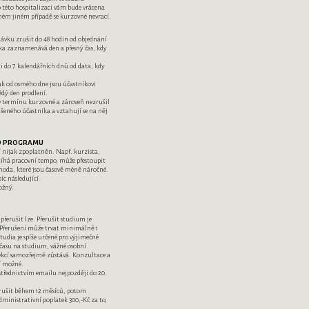
 o této hospitalizaci vám bude vrácena
ém jiném případě se kurzovné nevrací.
ávku zrušit do 48 hodin od objednání
ka zaznamenává den a přesný čas, kdy
ji do 7 kalendářních dnů od data, kdy
ak od osmého dne jsou účastníkovi
ždý den prodlení.
 v termínu kurzovné a zároveň nezrušil
lášeného účastníka a vztahují se na něj
HO PROGRAMU
 nijak zpoplatněn. Např. kurzista,
stíhá pracovní tempo, může přestoupit
hoda, které jsou časově méně náročné.
íc následující.
ožný.
řerušit lze. Přerušit studium je
Přerušení může trvat minimálně 1
tudia je spíše určené pro výjimečné
 času na studium, vážné osobní
lekcí samozřejmě zůstává. Konzultace a
ní možné.
ostřednictvím emailu nejpozději do 20.
erušit během 12 měsíců, potom
dministrativní poplatek 300,-Kč za to,