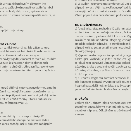
dět výhradně bankovním převodem (ne
d) U studijního programu Komfort studium př
ktorka zašle objednavateli variabilní symbol
případě nevrací. Výjimku tvoří pouze případ, kd
 bez dohody s lektorkou, vystavujete se
nebo výjimečná rodinná situace (úmrtí v rodin
ě identifikována nebo že zaplatíte za kurz, ve
V tom případě vám bude studium po dohodě o
10. ZRUŠENÍ KURZU
210
a) Pokud se kurzista rozhodne již dále nestudo
o přijetí objednávky
zrušení kurzu se nepovažuje skutečnost, že kurz
cokoliv oznámil, přestane platit kurzovné. Vý
zasláním emailu na adresu info@anglictinajas
ÍHO VZTAHU
email do 48 hodin odpověď, je pravděpodobné,
tah vzniká v okamžiku, kdy zájemce kurz
případě je třeba poslat email znovu nebo si ově
na těchto webových stránkách) nebo zasláním
čísle 607-720-544.
e.cz. Písemná podoba smlouvy se
b) Výpověď ze studia je možno podat vždy nejpo
dnávky vyjadřuje žadatel zároveň svůj souhlas
následující. Rozhodující je datum doručení v
rzuje, že zná obsah těchto obchodních
c) Pokud není kurzovné uhrazeno včas, pak od 
 s nimi v plné výši. Uhrazení kurzovného se
účtovány úroky z prodlení ve výši 0,05% za ka
ho objednavatele a ten tímto potvrzuje, že tak
účtovány až do dne, kdy účastník kurzu uhrad
úroků z prodlení.
d) Kurzisté v programu Komfort nemohou kurz
celé kurzovné propadá. (Výjimku tvoří pouze př
hospitalizace, delší než 3 měsíce, a vy byste o
o kurzů přijímá lektorka pouze formou emailu
potvrzení od lékaře vám bude vrácena nevyčer
ičemž rozhodující je datum doručení emailu.
ronické pošty ověřte si prosím vždy do 24 hodin
tel. čísle 607-720-544). Storna přihlášek se
11. ZÁVĚR
pouze formou emailu).
Veškerá přání, připomínky a nesrovnalosti, v
podmínek budou řešeny s maximální snahou vy
sjednávat nápravu. Děkuji vám za důvěru a věřím, že budete s mými službami
ra:
spokojeni.
ramů platí tyto storno podmínky: Při
jením dalšího studijního měsíce se žádné
 z kurzu později, než 10 dnů před zahájením