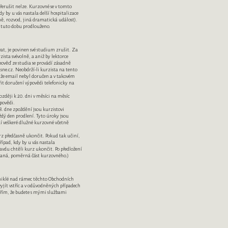
erušit nelze. Kurzovné se v tomto
y by u vás nastala delší hospitalizace
ě, rozvod, jiná dramatická událost).
 tuto dobu prodlouženo.
vat, je povinen své studium zrušit. Za
ista svévolně, a aniž by lektorce
pověď ze studia se provádí zásadně
ne.cz. Neobdrží-li kurzista na tento
 že email nebyl doručen a v takovém
řit doručení výpovědi telefonicky na
zději k 20. dni v měsíci na měsíc
ýpovědi.
8. dne zpoždění jsou kurzistovi
ždý den prodlení. Tyto úroky jsou
í veškeré dlužné kurzovné včetně
 předčasně ukončit. Pokud tak učiní,
ípad, kdy by u vás nastala
pravdu chtěli kurz ukončit. Po předložení
paná, poměrná část kurzovného.)
zniklé nad rámec těchto Obchodních
jít vstříc a v odůvodněných případech