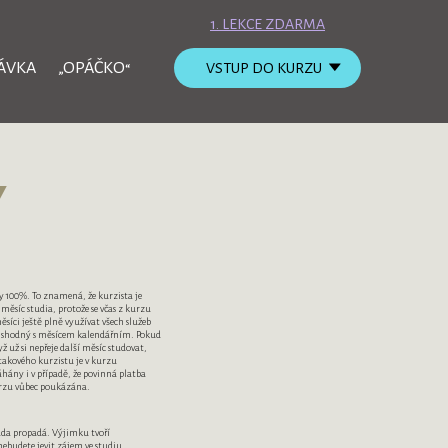
1. LEKCE ZDARMA
ÁVKA
„OPÁČKO“
VSTUP DO KURZU
Y
ky 100%. To znamená, že kurzista je
měsíc studia, protože se včas z kurzu
síci ještě plně využívat všech služeb
ě shodný s měsícem kalendářním. Pokud
 už si nepřeje další měsíc studovat,
takového kurzistu je v kurzu
ány i v případě, že povinná platba
rzu vůbec poukázána.
ada propadá. Výjimku tvoří
nebudete jevit zájem ve studiu