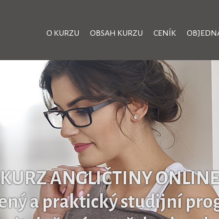
O KURZU
OBSAH KURZU
CENÍK
OBJEDN
KURZ ANGLIČTINY ONLIN
ený a praktický studijní pr