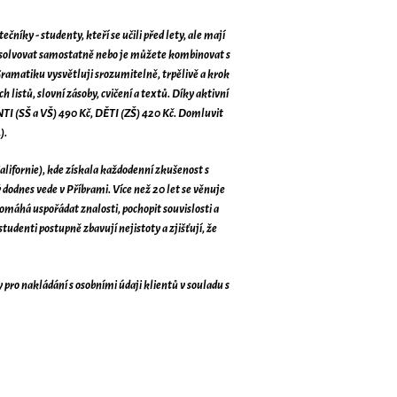
čníky - studenty, kteří se učili před lety, ale mají
 absolvovat samostatně nebo je můžete kombinovat s
ramatiku vysvětluji srozumitelně, trpělivě a krok
 listů, slovní zásoby, cvičení a textů. Díky aktivní
NTI (SŠ a VŠ) 490 Kč, DĚTI (ZŠ) 420 Kč. Domluvit
).
alifornie), kde získala každodenní zkušenost s
 dodnes vede v Příbrami. Více než 20 let se věnuje
pomáhá uspořádat znalosti, pochopit souvislosti a
tudenti postupně zbavují nejistoty a zjišťují, že
 pro nakládání s osobními údaji klientů v souladu s