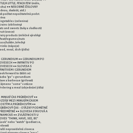
TTLE/A LITTLE, FEW/A FEW (málo,
ochu) ●● NÁSOBNÉ ČÍSLOVKY
ednou, dvakrát, atd.)
Jak počítat nepočitatelná podst.
ména
Vegetables (zelenina)
Grains (obiloviny)
Fats and sweets (tuky a sladkosti)
Fruit (ovoce)
Dairy products (mléčné výrobky)
Meat/legumes/nuts
aso/luštěn./ořechy)
Drinks (nápoje)
Food, meal, dish (jídlo)
UM PO
OVESECH ●● INFINITIV PO
VESECH ●● SLOVESA S
FINITIVEM I GERUNDIEM
Look forward to (těšit se)
Vazba "go" + gerundium
Have a barbecue (grilovat)
Zájmeno "some" v otázce
Ordering a meal (objednání jídla)
 MINULÝ ČAS PRŮBĚHOVÝ ●●
ZDÍLY MEZI MINULÝM ČASEM
OSTÝM A PRŮBĚHOVÝM ●●
ŮBĚHOVÝ ČAS - OTÁZKY PODMĚTNÉ
PŘEDMĚTNÉ ●● SLOVESA STAVOVÁ A
NAMICKÁ ●● ZVLÁŠTNOSTI U
OVES "THINK, HAVE, SEE, BE"
"Look" nebo "watch" (podívat se,
edovat)
Další nepravidelná slovesa
Různé významy slovesa "pass"