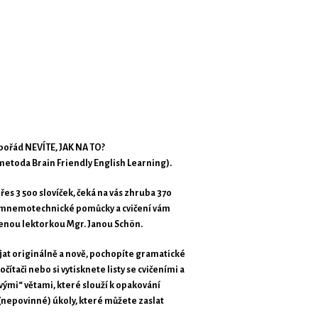
e pořád NEVÍTE, JAK NA TO?
etoda Brain Friendly English Learning).
es 3 500 slovíček, čeká na vás zhruba 370
ty, mnemotechnické pomůcky a cvičení vám
šenou lektorkou Mgr. Janou Schön.
ojat originálně a nově, pochopíte gramatické
tači nebo si vytisknete listy se cvičeními a
vými“ větami, které slouží k opakování
(nepovinné) úkoly, které můžete zaslat