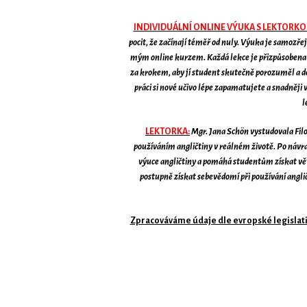
INDIVIDUÁLNÍ ONLINE VÝUKA S LEKTORKOU
pocit, že začínají téměř od nuly. Výuka je samozř
mým online kurzem. Každá lekce je přizpůsobena i
za krokem, aby jí student skutečně porozuměl a doká
práci si nové učivo lépe zapamatujete a snadněj
l
LEKTORKA:
Mgr. Jana Schön vystudovala Filoz
používáním angličtiny v reálném životě. Po návrat
výuce angličtiny a pomáhá studentům získat větší
postupně získat sebevědomí při používání angličt
Zpracováváme údaje dle evropské legislativ