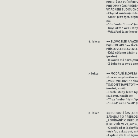
PROSTÝM A PRŮBĚHOV
PŘÍTOMNÝ ČAS PRŮBĚH
VYJÁDŘENÍ BUDOUCNO
- Chystat snídani/snídat
- Směr: jet/odjet, přijít/
atd.
- "Go" nebo "come" (odj
- Days of the week (dny 
- Vyjádření času (hovor
6. lekce:
●● SLOVOSLED A VAZB
IS/THERE ARE" ●● TÁZAC
PŘÍSLOVCE FREKVENCE
- Když něčemu dáváme
(prefer)
- Jakou to má barvu/tva
- Z čeho je to vyrobeno
7. lekce:
●● MODÁLNÍ SLOVESA 
slovesa smyslového vn
„MUST/NEEDN’T” nebo
TO/DON’T HAVE TO”? 
(možná, smět)
- Teach, study, learn (vy
studovat, naučit se)
- "True" nebo "right" (p
- "Good" nebo "well" (
8. lekce:
●● BUDOUCÍ ČAS „GOING
ZÁJMENA PO PŘEDLOŽ
„POVÍDÁNÍ“ O PŘEDLO
JE ROZDÍL MEZI „AT“ a 
- Good/bad at (dobrý/šp
- Ask for, ask about, a
- Explain sth to sb (vysvě