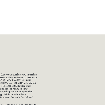
 ČLENY U OBECNÝCH PODSTATNÝCH
EN (detailně) ●● ČLENY U OBECNÝCH
DST. JMEN A NÁZVŮ - HLAVNÍ
ZDÍLY ●● A... OF MINE (nějaký můj)
 THAT... OF MINE (tamten můj)
Příbuzenské vztahy "in-law"
Pen pals (přátelé na dopisování)
Vyprávění v minulém čase
At an event (na společenské akci)
 A LOT OF, MUCH, MANY (hodně) ●●