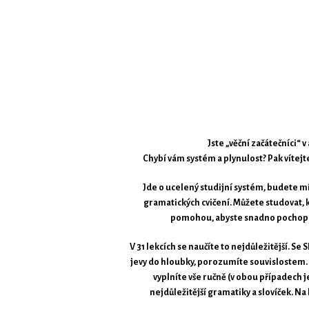
Jste „věční začátečníci“ 
Chybí vám systém a plynulost? Pak víte
Jde o ucelený studijní systém, budete mí
gramatických cvičení. Můžete studovat, 
pomohou, abyste snadno pochopili
V 31 lekcích se naučíte to nejdůležitější. 
jevy do hloubky, porozumíte souvislostem. Z
vyplníte vše ručně (v obou případech 
nejdůležitější gramatiky a slovíček. 