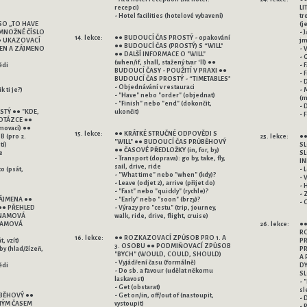
recepci)
LI
- Hotel facilities (hotelové vybavení)
tr
ESO „TO HAVE
(j
●● MNOŽNÉ ČÍSLO
- 
14. lekce:
●● BUDOUCÍ ČAS PROSTÝ - opakování
● UKAZOVACÍ
j
●● BUDOUCÍ ČAS (PROSTÝ) S “WILL”
ČLEN A ZÁJMENO
- 
●● DALŠÍ INFORMACE O "WILL"
- 
(when/if, shall, stažený tvar ‘ll) ●●
ědi
- 
BUDOUCÍ ČASY - POUŽITÍ V PRAXI ●●
- 
BUDOUCÍ ČAS PROSTÝ - “TIMETABLES”
- 
- Objednávání v restauraci
 ti je?)
- 
- "Have" nebo "order" (objednat)
(m
- "Finish" nebo "end" (dokončit,
- 
TÝ ●● "KDE,
ukončit)
- 
 OTÁZCE ●●
movací) ●●
15. lekce:
●● KRÁTKÉ STRUČNÉ ODPOVĚDI S
(pro 2.
25. lekce:
●● GERUNDIUM ●● GERUNDI
"WILL" ●● BUDOUCÍ ČAS PRŮBĚHOVÝ
tí)
SL
●● ČASOVÉ PŘEDLOŽKY (in, for, by)
e
SLO
- Transport (doprava): go by, take, fly,
IN
sail, drive, ride
to (psát,
- 
- "What time" nebo "when" (kdy)?
- 
- Leave (odjet z), arrive (přijet do)
- 
- "Fast" nebo "quickly" (rychle)?
- 
ÁJMENA ●●
- "Early" nebo "soon" (brzy)?
- 
●● PŘEHLED
- Výrazy pro "cestu" (trip, journey,
ZNAMOVÁ
walk, ride, drive, flight, cruise)
NAMOVÁ
26. lekce:
●●
RO
16. lekce:
●● ROZKAZOVACÍ ZPŮSOB PRO 1. A
, vzít)
PR
3. OSOBU ●● PODMIŇOVACÍ ZPŮSOB
by (hlad/žízeň,
PR
"BYCH" (WOULD, COULD, SHOULD)
A 
- Vyjádření času (formálně)
ědi
DY
- Do sb. a favour (udělat někomu
SL
laskavost)
- 
- Get (obstarat)
sl
BĚHOVÝ ●●
- Get on/in, off/out of (nastoupit,
- 
NÝM ČASEM
vystoupit)
- 