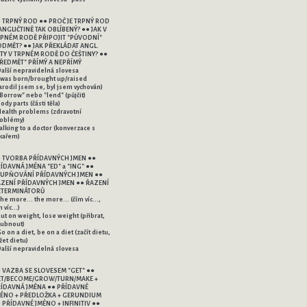
 TRPNÝ ROD ●● PROČ JE TRPNÝ ROD
ANGLIČTINĚ TAK OBLÍBENÝ? ●● JAK V
PNÉM RODĚ PŘIPOJIT "PŮVODNÍ"
DMĚT? ●● JAK PŘEKLÁDAT ANGL.
V TRPNÉM RODĚ DO ČEŠTINY? ●●
ŘEDMĚT" PŘÍMÝ A NEPŘÍMÝ
Další nepravidelná slovesa
I was born/brought up/raised
arodil jsem se, byl jsem vychován)
"Borrow" nebo "lend" (půjčit)
Body parts (části těla)
Health problems (zdravotní
oblémy)
Talking to a doctor (konverzace s
kařem)
 TVORBA PŘÍDAVNÝCH JMEN ●●
ÍDAVNÁ JMÉNA "ED" a "ING" ●●
UPŇOVÁNÍ PŘÍDAVNÝCH JMEN ●●
ZENÍ PŘÍDAVNÝCH JMEN ●● ŘAZENÍ
ETERMINÁTORŮ
The more... the more... (čím víc...,
 víc...)
Put on weight, lose weight (přibrat,
ubnout)
Go on a diet, be on a diet (začít dietu,
žet dietu)
Další nepravidelná slovesa
 VAZBA SE SLOVESEM "GET" ●●
T/BECOME/GROW/TURN/MAKE +
ÍDAVNÁ JMÉNA ●● PŘÍDAVNÉ
ÉNO + PŘEDLOŽKA + GERUNDIUM
 PŘÍDAVNÉ JMÉNO + INFINITIV ●●