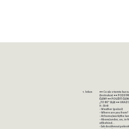
1. lekce:
●● Co vás v tomto kurz
(Instrukce) ●● PODST
ČLENY ●● POUŽITÍ ČLE
„TO BE“ (být) ●● UKA
(1. část)
- Weather (počasí)
- Where are you from? 
- At home/work/the la
- Above/under, on, in f
of/behind...
- Jak dosáhnout pokrok