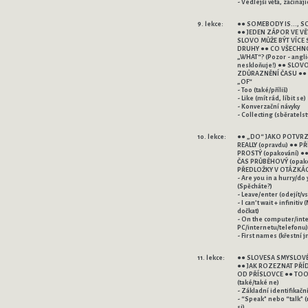
- Vedlejší věta, začínají
9. lekce:
●● SOMEBODY IS..., S
●● JEDEN ZÁPOR VE VĚ
SLOVO MŮŽE BÝT VÍCE
DRUHY ●● CO VŠECHNO ZNAMENÁ
„WHAT“? (Pozor - angličtina
neskloňuje!) ●● SLOV
ZDŮRAZNĚNÍ ČASU ●●
„OF“
- Too (také/příliš)
- Like (mít rád, líbit se)
- Konverzační návyky
- Collecting (sběratelst
10. lekce:
●● „DO“ JAKO POTVRZ
REALLY (opravdu) ●● P
PROSTÝ (opakování) ●
ČAS PRŮBĚHOVÝ (opako
PŘEDLOŽKY V OTÁZKÁ
- Are you in a hurry/do
(Spěcháte?)
- Leave/enter (odejít/vs
- I can’t wait + infiniti
dočkat)
- On the computer/int
PC/internetu/telefonu)
- First names (křestní 
11. lekce:
●● SLOVESA SMYSLOV
●● JAK ROZEZNAT PŘÍ
OD PŘÍSLOVCE ●● TOO/EITHER
(také/také ne)
- Základní identifikačn
- “Speak” nebo “talk” (
si)