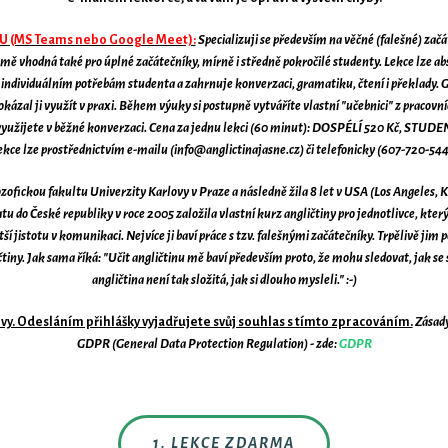
 (MS Teams nebo Google Meet):
Specializuji se především na věčné (falešné) začáte
ejmě vhodná také pro úplné začátečníky, mírně i středně pokročilé studenty. Lekce lze
ndividuálním potřebám studenta a zahrnuje konverzaci, gramatiku, čtení i překlady. G
zal ji využít v praxi. Během výuky si postupně vytváříte vlastní "učebnici" z pracovních
i využijete v běžné konverzaci. Cena za jednu lekci (60 minut): DOSPÉLÍ 520 Kč, STUDE
ekce lze prostřednictvím e-mailu (info@anglictinajasne.cz) či telefonicky (607-720-544
ofickou fakultu Univerzity Karlovy v Praze a následně žila 8 let v USA (Los Angeles, K
u do České republiky v roce 2005 založila vlastní kurz angličtiny pro jednotlivce, který
 jistotu v komunikaci. Nejvíce ji baví práce s tzv. falešnými začátečníky. Trpělivě jim 
iny. Jak sama říká: "Učit angličtinu mě baví především proto, že mohu sledovat, jak se s
angličtina není tak složitá, jak si dlouho mysleli." :-)
y. Odesláním přihlášky vyjadřujete svůj souhlas s tímto zpracováním.
Zásady
GDPR (General Data Protection Regulation) - zde:
GDPR
1. LEKCE ZDARMA