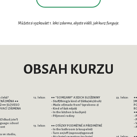
Můžete si vyzkoušet 1. lekci zdarma, abyste viděli, jak kurz funguje.
OBSAH KURZU
u čeká?
12. lekce:
●● “SOME/ANY” A JEJICH SLOŽENINY
23. lekce:
●●
ATNÁ JMÉNA ●●
- Stuff/thing/a kind of (látka/věc/druh)
JM
NŮ ●● SLOVESO
- Made of/made from? (vyrobeno z)
PO
ZOVACÍ ZÁJMENA
- Kind of (tak nějak)
RO
- In the kitchen (v kuchyni)
●●
- Příjmení rodiny
- 
(Odkud jste?)
- 
nguage school
- 
13. lekce:
●● OTÁZKY PODMĚTNÉ A PŘEDMĚTNÉ
ront
- 
- In the bathroom (v koupelně)
- Turn on/off (zapnout/vypnout)
u ve studiu,
- At a hotel reception (na hotel.
24. lekce:
●●