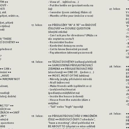
ÝM ●●
- View of... (výhled na...)
OVÝ -
- Put the kettle on (postavit vodu na
STI
čaj)
27. lekce:
●●
, atd.
- I wonder (jsem zvědavý, říkám si)
V 
přijet, vrátit se,
- Months of the year (měsíce v roce)
TR
PO
et, přijet)
VĚTY 
17. lekce:
●● PŘEDLOŽKY "IN" A "AT" ●● ŘADOVÉ
v týdnu)
"P
ČÍSLOVKY ●● DOUBLE QUESTION
ově)
- 
(dvojitá otázka)
- 
- Can I ask you for directions? (Můžu se
(n
A "THERE
vás zeptat na cestu?)
- 
Í DOVĚTKY ●●
- Rozmístění budov
- 
- Konkrétní dotazy na cestu
- 
 přednost
- Get to know (konečně poznat)
pr
- Pay attention (věnovat pozornost)
- 
r?
lé
?
18. lekce:
●● TÁZACÍ DOVĚTKY (celkový přehled)
●● SAMOSTATNÁ PŘIVLASTŇOVACÍ
28. lekce:
●●
●● CAN +
ZÁJMENA ●● PŘIVLASTŇOVACÍ PÁD
PŘ
ímání ●●
(víceslovný) ●● ONE OF... (jeden z...)
ST
 „HAVE
●● MOST, MOST OF THE (většina)
ŘA
●● MAY/MAY NOT
- Národy, jazyky, příslušníci národů
D
- At all (vůbec ne)
- 
učovat,
- Make friends with (spřátelit se s)
tím
- Look/smile/shout at
- 
ravdivý)
(podívat/usmát/křičet na)
zh
dobrý, dobře)
- Inside the house (v domě)
- 
- House from the outside (dům z
dr
vnějšku)
- 
 TO“ ●●
- "Tall" nebo "high" (vysoký)
KÁCH ●●
ŽKÁCH ●● JAKÝ
29. lekce:
●●
„IN“?
19. lekce:
●● PŘIVLASTŇOVACÍ PÁD V MNOŽNÉM
GE
atný v)
ČÍSLE ●● BUDOUCÍ ČASY ("schedule",
PŘ
sk questions
"have a meeting", úhel pohledu) ●●
JM
tlit)
BE ABOUT TO (chystat se něco udělat)
●●