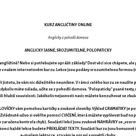
KURZ ANGLIČTINY ONLINE
Anglicky z pohodlí domova
ANGLICKY JASNĚ, SROZUMITELNĚ, POLOPATICKY
v angličtině? Nebo si potřebujete oprášit základy? Dost věcí sice chápete, al
jte v našem internetovém kurzu. Lekce jsou podány srozumitelnou formou (m
t jistotu, že vám nic důležitého neunikne. V rámci celého kurzu se naučíte př
kdykoliv máte náladu, učíte se z pohodlí domova. "Polopaticky" psané tex
 hlubší souvislosti. Jakékoliv nejasnosti navíc můžete konzultovat se zku
Se SLOVÍČKY vám pomohou kartičky a zvukové slovníky. Výklad GRAMATIKY je p
vládnuté učivo si ověříte pomocí CVIČENÍ, která můžete vyplňovat buď na počí
je zaručena kontrola chyb). Součástí lekcí jsou zvukové NAHRÁVKY se „vzoro
Na konci každé lekce budete PŘEKLÁDAT TEXTY. Součástí kurzu jsou bonusové 
e‑mailem lektorce, a ta vám je opraví a vysvětlí chyby.