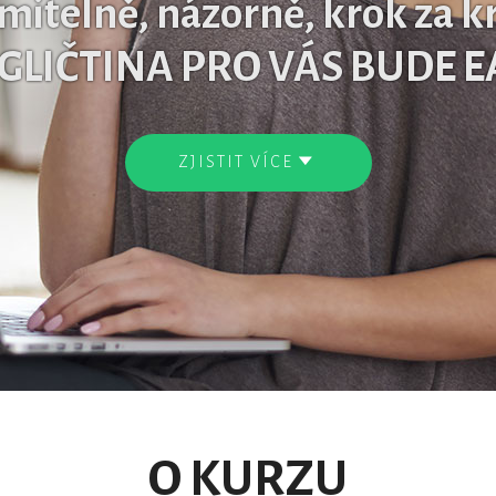
mitelně, názorně, krok za 
GLIČTINA PRO VÁS BUDE E
ZJISTIT VÍCE
O KURZU