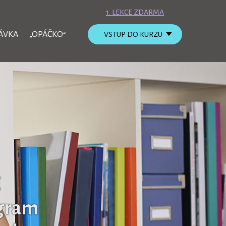
1. LEKCE ZDARMA
ÁVKA
„OPÁČKO“
VSTUP DO KURZU
E
ogram