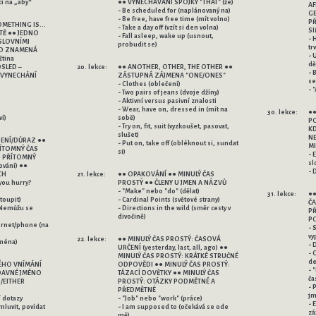
cí na „aby“
●● VYNECHÁVÁNÍ SPOJKY "THAT" (že)
AF
- Be scheduled for (naplánovaný na)
GE
- Be free, have free time (mít volno)
PŘ
OMETHING IS...
- Take a day off (vzít si den volna)
SI
TĚ ●● JEDNO
- Fall asleep, wake up (usnout,
- 
 SLOVNÍMI
probudit se)
trv
- 
dě
OSLED –
20. lekce:
●● ANOTHER, OTHER, THE OTHER ●●
- 
 VYNECHÁNÍ
ZÁSTUPNÁ ZÁJMENA "ONE/ONES"
se
- Clothes (oblečení)
- 
- Two pairs of jeans (dvoje džíny)
- Aktivní versus pasivní znalosti
- Wear, have on, dressed in (mít na
30. lekce:
●●
ví)
sobě)
PO
- Try on, fit, suit (vyzkoušet, pasovat,
KD
slušet)
NE
ENÍ/DŮRAZ ●●
- Put on, take off (obléknout si, sundat
MI
ŘÍTOMNÝ ČAS
si)
- 
● PŘÍTOMNÝ
sl
vání) ●●
- 
CH
21. lekce:
●● OPAKOVÁNÍ ●● MINULÝ ČAS
 you hurry?
PROSTÝ ●● ČLENY U JMEN A NÁZVŮ
- "Make" nebo "do" (dělat)
31. lekce:
●
toupit)
- Cardinal Points (světové strany)
ČA
v (Nemůžu se
- Directions in the wild (směr cesty v
PŘ
divočině)
P
ernet/phone (na
- S
vy
22. lekce:
●● MINULÝ ČAS PROSTÝ: ČASOVÁ
jména)
- 
URČENÍ (yesterday, last, all, ago) ●●
- 
MINULÝ ČAS PROSTÝ: KRÁTKÉ STRUČNÉ
de
ÉHO VNÍMÁNÍ
ODPOVĚDI ●● MINULÝ ČAS PROSTÝ:
- 
DAVNÉ JMÉNO
TÁZACÍ DOVĚTKY ●● MINULÝ ČAS
ča
PROSTÝ: OTÁZKY PODMĚTNÉ A
- 
PŘEDMĚTNÉ
j
í dotazy
- "Job" nebo "work" (práce)
- 
mluvit, povídat
- I am supposed to (očekává se ode
zá
mě)