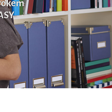
krokem
ASY