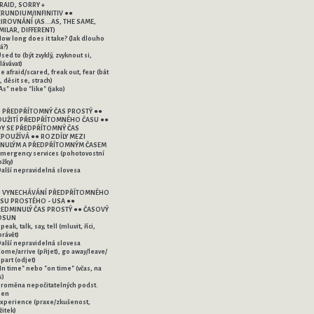
RAID, SORRY +
RUNDIUM/INFINITIV ●●
IROVNÁNÍ (AS...AS, THE SAME,
MILAR, DIFFERENT)
How long does it take? (Jak dlouho
á?)
Used to (být zvyklý, zvyknout si,
lávávat)
Be afraid/scared, freak out, fear (bát
, děsit se, strach)
"As" nebo "like" (jako)
 PŘEDPŘÍTOMNÝ ČAS PROSTÝ ●●
UŽITÍ PŘEDPŘÍTOMNÉHO ČASU ●●
Y SE PŘEDPŘÍTOMNÝ ČAS
POUŽÍVÁ ●● ROZDÍLY MEZI
NULÝM A PŘEDPŘÍTOMNÝM ČASEM
Emergency services (pohotovostní
ožky)
Další nepravidelná slovesa
● VYNECHÁVÁNÍ PŘEDPŘÍTOMNÉHO
SU PROSTÉHO - USA ●●
EDMINULÝ ČAS PROSTÝ ●● ČASOVÝ
OSUN
peak, talk, say, tell (mluvit, říci,
právět)
Další nepravidelná slovesa
Come/arrive (přijet), go away/leave/
part (odjet)
"In time" nebo "on time" (včas, na
s)
Proměna nepočitatelných podst.
men
Experience (praxe/zkušenost,
žitek)