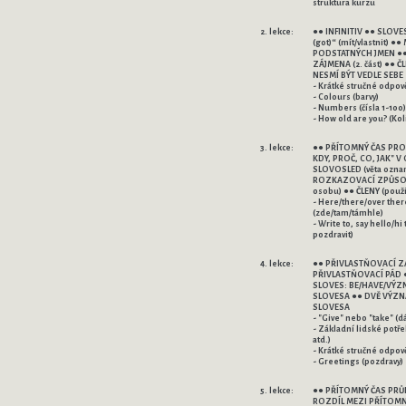
struktura kurzu
2. lekce:
●● INFINITIV ●● SLOV
(got)“ (mít/vlastnit) 
PODSTATNÝCH JMEN ●
ZÁJMENA (2. část) ●● 
NESMÍ BÝT VEDLE SEBE
- Krátké stručné odpov
- Colours (barvy)
- Numbers (čísla 1-100)
- How old are you? (Kolik
3. lekce:
●● PŘÍTOMNÝ ČAS PROS
KDY, PROČ, CO, JAK" V
SLOVOSLED (věta ozna
ROZKAZOVACÍ ZPŮSOB 
osobu) ●● ČLENY (použi
- Here/there/over ther
(zde/tam/támhle)
- Write to, say hello/hi 
pozdravit)
4. lekce:
●● PŘIVLASTŇOVACÍ Z
PŘIVLASTŇOVACÍ PÁD 
SLOVES: BE/HAVE/VÝ
SLOVESA ●● DVĚ VÝZ
SLOVESA
- "Give" nebo "take" (dát
- Základní lidské potře
atd.)
- Krátké stručné odpov
- Greetings (pozdravy)
5. lekce:
●● PŘÍTOMNÝ ČAS PRŮ
ROZDÍL MEZI PŘÍTOM